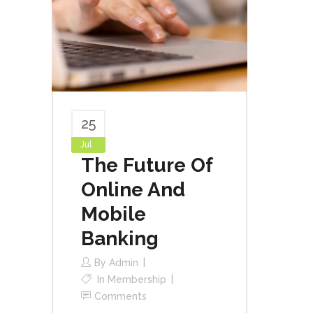
25
Jul
The Future Of
Online And
Mobile
Banking
By
Admin
In
Membership
Comments