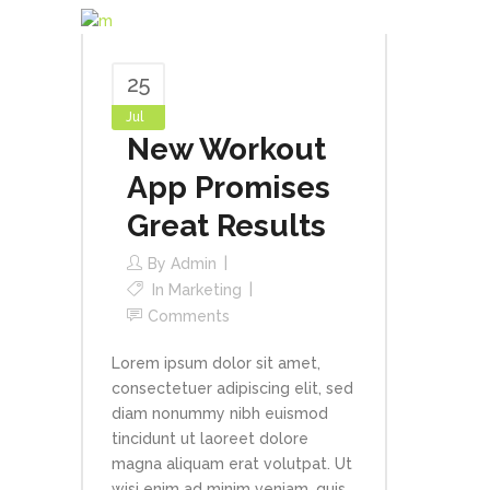
25
Jul
New Workout
App Promises
Great Results
By
Admin
In
Marketing
Comments
Lorem ipsum dolor sit amet,
consectetuer adipiscing elit, sed
diam nonummy nibh euismod
tincidunt ut laoreet dolore
magna aliquam erat volutpat. Ut
wisi enim ad minim veniam, quis