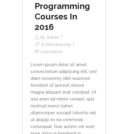
Programming
Courses In
2016
By
Admin
In
Membership
Comments
Lorem ipsum dolor sit amet,
consectetuer adipiscing elit, sed
diam nonummy nibh euismod
tincidunt ut laoreet dolore
magna aliquam erat volutpat. Ut
wisi enim ad minim veniam, quis
nostrud exerci tation
ullamcorper suscipit lobortis nisl
ut aliquip ex ea commodo
consequat. Duis autem vel eum
iriure dolor in hendrerit in