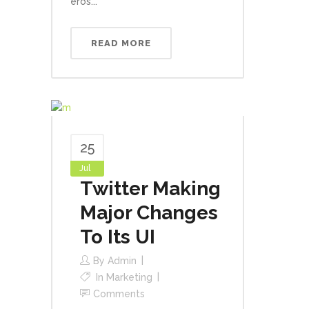
eros...
READ MORE
25
Jul
Twitter Making
Major Changes
To Its UI
By
Admin
In
Marketing
Comments